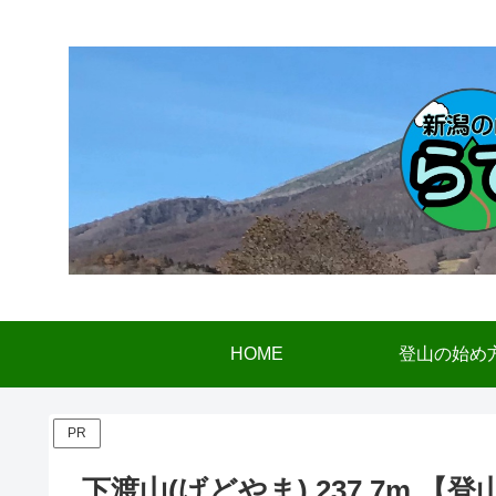
HOME
登山の始め
PR
下渡山(げどやま) 237.7m