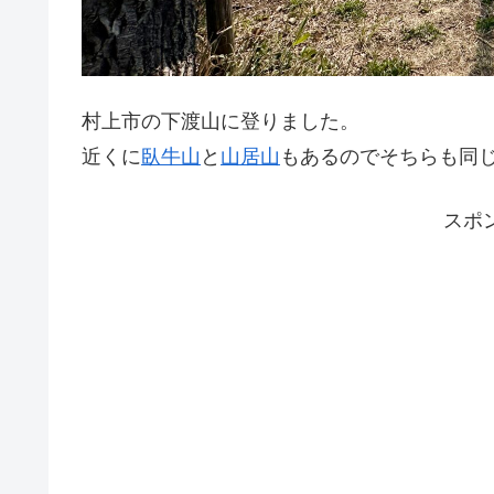
村上市の下渡山に登りました。
近くに
臥牛山
と
山居山
もあるのでそちらも同
スポ