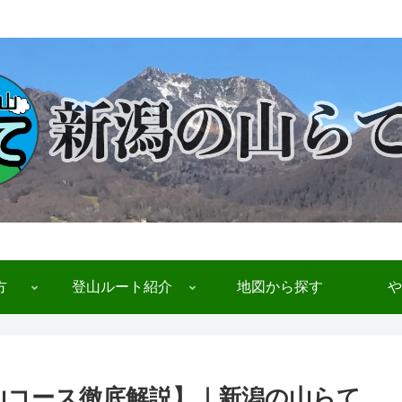
方
登山ルート紹介
地図から探す
や
 【登山コース徹底解説】｜新潟の山らて