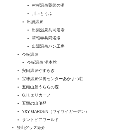
村杉温泉薬師の湯
川上とうふ
出湯温泉
出湯温泉共同浴場
華報寺共同浴場
出湯温泉パン工房
今板温泉
今板温泉 湯本館
安田温泉やすらぎ
宝珠温泉保養センターあかまつ荘
五頭山麓うららの森
G.H.エリカーノ
五頭の山茂登
Y&Y GARDEN（ワイワイガーデン）
サントピアワールド
登山グッズ紹介