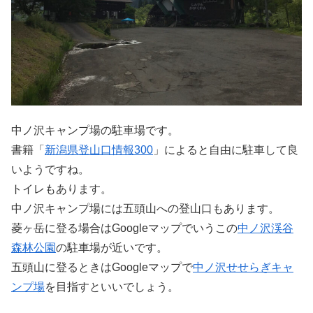
中ノ沢キャンプ場の駐車場です。
書籍「
新潟県登山口情報300
」によると自由に駐車して良
いようですね。
トイレもあります。
中ノ沢キャンプ場には五頭山への登山口もあります。
菱ヶ岳に登る場合はGoogleマップでいうこの
中ノ沢渓谷
森林公園
の駐車場が近いです。
五頭山に登るときはGoogleマップで
中ノ沢せせらぎキャ
ンプ場
を目指すといいでしょう。