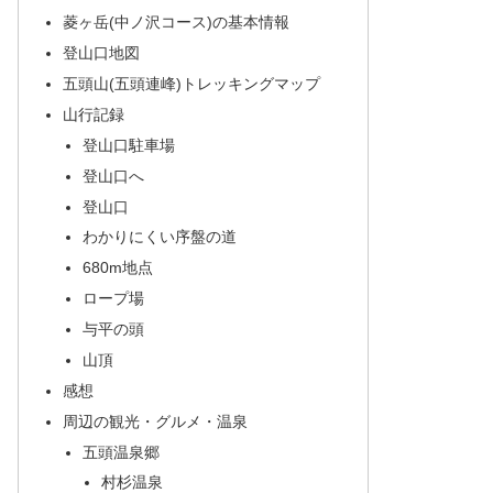
菱ヶ岳(中ノ沢コース)の基本情報
登山口地図
五頭山(五頭連峰)トレッキングマップ
山行記録
登山口駐車場
登山口へ
登山口
わかりにくい序盤の道
680m地点
ロープ場
与平の頭
山頂
感想
周辺の観光・グルメ・温泉
五頭温泉郷
村杉温泉