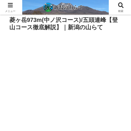
PR
メニュー
検索
菱ヶ岳973m(中ノ沢コース)/五頭連峰【登
山コース徹底解説】｜新潟の山らて