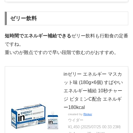
ゼリー飲料
短時間でエネルギー補給できる
ゼリー飲料も行動食の定番
ですね。
重いのが難点ですので早い段階で飲むのがおすすめ。
inゼリー エネルギー マスカ
ット味 (180g×6個) すばやい
エネルギー補給 10秒チャー
ジ ビタミンC配合 エネルギ
ー180kcal
created by
Rinker
ウイダー
¥1,450
(2025/07/25 00:33:23時