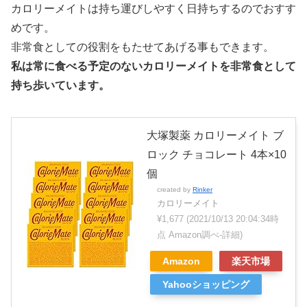
カロリーメイトは持ち運びしやすく日持ちするのでおすす
めです。
非常食としての役割をもたせてあげる事もできます。
私は常に食べる予定のないカロリーメイトを非常食として
持ち歩いています。
大塚製薬 カロリーメイト ブ
ロック チョコレート 4本×10
個
created by
Rinker
カロリーメイト
¥1,677
(2021/10/13 20:04:34時
点 Amazon調べ-
詳細)
Amazon
楽天市場
Yahooショッピング