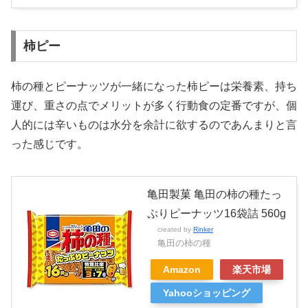
柿ピー
柿の種とピーナッツが一緒になった柿ピーは栄養素、持ち
運び、重さの点でメリットが多く行動食の定番ですが、個
人的には辛いものは水分を余計に欲するのであんまりと言
った感じです。
亀田製菓 亀田の柿の種たっ
ぷりピーナッツ16袋詰 560g
created by
Rinker
亀田の柿の種
Amazon
楽天市場
Yahooショッピング