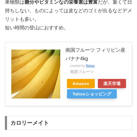
果物類は
糖分やビタミンなの栄養素は豊富
だが、重くて日
持ちしない、ものによっては皮などのゴミが出るなどデメ
リットも多い。
短い時間の登山におすすめ。
南国フルーツ フィリピン産
バナナ4kg
created by
Rinker
南国フルーツ
Amazon
楽天市場
Yahooショッピング
カロリーメイト