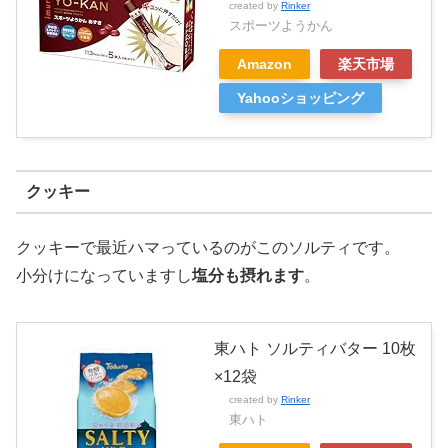
created by
Rinker
スポーツようかん
Amazon
楽天市場
Yahooショッピング
クッキー
クッキーで最近ハマっているのがこのソルティです。
小分けになっていますし
塩分も摂れます
。
東ハト ソルティバター 10枚
×12袋
created by
Rinker
東ハト