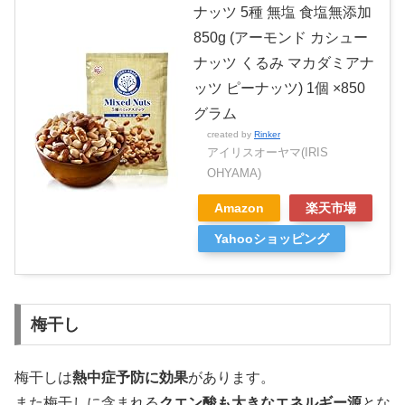
ナッツ 5種 無塩 食塩無添加
850g (アーモンド カシュー
ナッツ くるみ マカダミアナ
ッツ ピーナッツ) 1個 ×850
グラム
created by
Rinker
アイリスオーヤマ(IRIS
OHYAMA)
Amazon
楽天市場
Yahooショッピング
梅干し
梅干しは
熱中症予防に効果
があります。
また梅干しに含まれる
クエン酸も大きなエネルギー源
とな