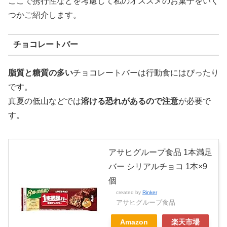
ここで携行性などを考慮して私のオススメのお菓子をいく
つかご紹介します。
チョコレートバー
脂質と糖質の多い
チョコレートバーは行動食にはぴったり
です。
真夏の低山などでは
溶ける恐れがあるので注意
が必要で
す。
アサヒグループ食品 1本満足
バー シリアルチョコ 1本×9
個
created by
Rinker
アサヒグループ食品
Amazon
楽天市場