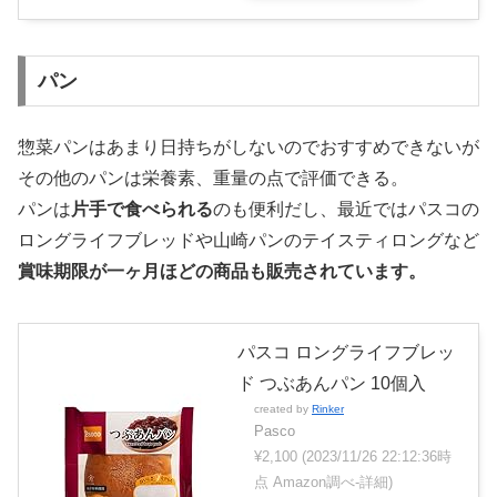
パン
惣菜パンはあまり日持ちがしないのでおすすめできないが
その他のパンは栄養素、重量の点で評価できる。
パンは
片手で食べられる
のも便利だし、最近ではパスコの
ロングライフブレッドや山崎パンのテイスティロングなど
賞味期限が一ヶ月ほどの商品も販売されています。
パスコ ロングライフブレッ
ド つぶあんパン 10個入
created by
Rinker
Pasco
¥2,100
(2023/11/26 22:12:36時
点 Amazon調べ-
詳細)