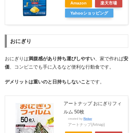
Amazon
楽天市場
Yahooショッピング
おにぎり
おにぎりは
満腹感があり持ち運びしやすい
、家で作れば
安
価
、コンビニでも手に入るなど便利な行動食です。
デメリットは重いのと日持ちしないこと
です。
アートナップ おにぎりフィ
ルム 50枚
created by
Rinker
アートナップ(Artnap)