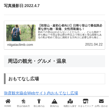
写真撮影日:2022.4.7
【初登山・超初心者向け】日帰り登山で最低限必
要な持ち物・装備、女性用装備も！
初めての登山はわからないことだらけ。。。どんな格好？
持ち物は？今回は登山歴10年以上で初心者と登山経験もあ
るの私が初めて登山に挑戦する方向けに必要な持ち物と装
備をまとめてみたいと思います！これだけ読めば初めての
登山の準備はバッチリです！！必...
2021.04.22
niigataclimb.com
周辺の観光・グルメ・温泉
おもてなし広場
弥彦観光協会Webサイト内おもてなし広場
弥彦観光協会Webサイトより
HOME
登山の始め方
初心者の山
新潟の山
地図から探す
やまらてストア
お問い合わせ