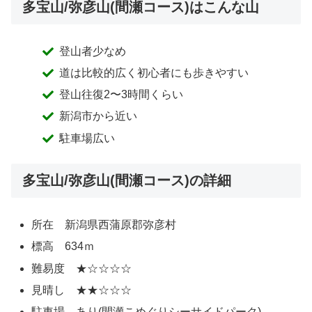
多宝山/弥彦山(間瀬コース)はこんな山
登山者少なめ
道は比較的広く初心者にも歩きやすい
登山往復2〜3時間くらい
新潟市から近い
駐車場広い
多宝山/弥彦山(間瀬コース)の詳細
所在 新潟県西蒲原郡弥彦村
標高 634ｍ
難易度 ★☆☆☆☆
見晴し ★★☆☆☆
駐車場 あり(間瀬こめぐりシーサイドパーク)