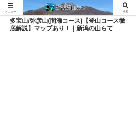
PR
メニュー
検索
多宝山/弥彦山(間瀬コース)【登山コース徹
底解説】マップあり！｜新潟の山らて