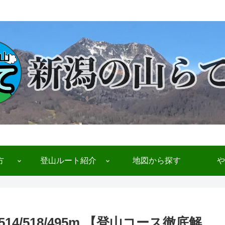
方
登山ルート紹介
地図から探す
や
514/518/495m 【登山コース徹底解