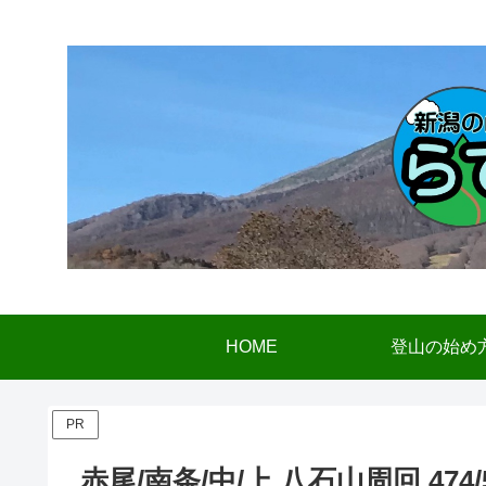
HOME
登山の始め
PR
赤尾/南条/中/上 八石山周回 474/