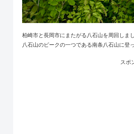
柏崎市と長岡市にまたがる八石山を周回しま
八石山のピークの一つである南条八石山に登
スポ