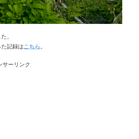
した。
った記録は
こちら
。
ンサーリンク