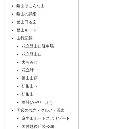
鋸山はこんな山
鋸山の詳細
登山口地図
登山ルート
山行記録
花立登山口駐車場
花立登山口
大もみじ
花立峠
鋸山山頂
枡形山へ
枡形山
萱峠(かやとうげ)
周辺の観光・グルメ・温泉
麻生田ホットスパリゾート
国営越後丘陵公園