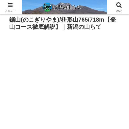
PR
メニュー
検索
鋸山(のこぎりやま)/枡形山765/718m【登
山コース徹底解説】｜新潟の山らて