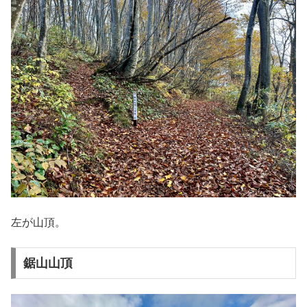
左が山頂。
鋸山山頂