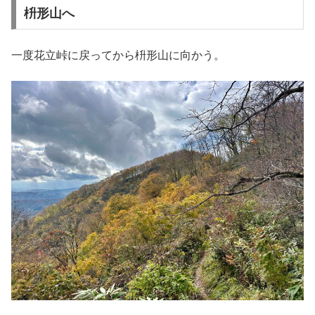
枡形山へ
一度花立峠に戻ってから枡形山に向かう。