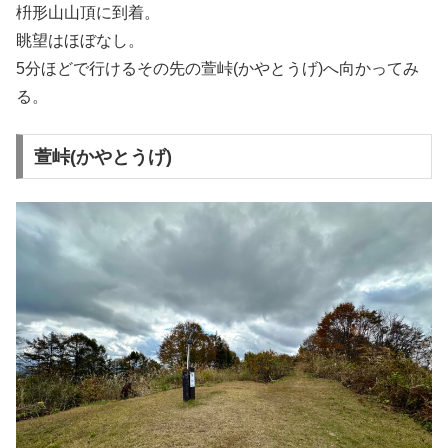
枡形山山頂に到着。
眺望はほぼなし。
5分ほどで行けるその先の萱峠(かやとうげ)へ向かってみ
る。
萱峠(かやとうげ)