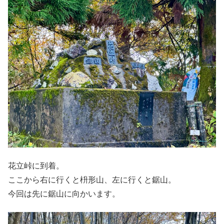
花立峠に到着。
ここから右に行くと枡形山、左に行くと鋸山。
今回は先に鋸山に向かいます。