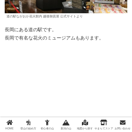
道の駅ながおか花火館内 越後御貢屋 公式サイトより
長岡にある道の駅です。
長岡で有名な花火のミュージアムもあります。
HOME
登山の始め方
初心者の山
新潟の山
地図から探す
やまらてストア
お問い合わせ