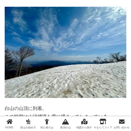
白山の山頂に到着。
この時期は山頂標識も雪に埋まってしまっている。
HOME
登山の始め方
初心者の山
新潟の山
地図から探す
やまらてストア
お問い合わせ