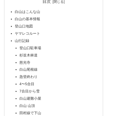
目次
白山はこんな山
白山の基本情報
登山口地図
ヤマレコルート
山行記録
登山口駐車場
杉並木林道
慈光寺
白山尾根線
急登終わり
4〜5合目
7合目から雪
白山避難小屋
白山 山頂
田村線で下山