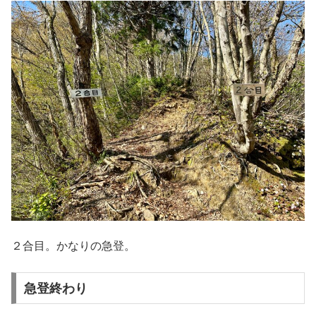
２合目。かなりの急登。
急登終わり