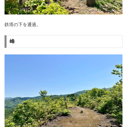
鉄塔の下を通過。
峰