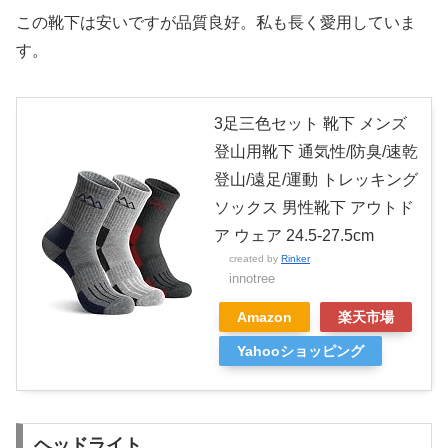
この靴下は安いですが品質良好。私も長く愛用していま
す。
3足三色セット 靴下 メンズ
登山用靴下 通気性/防臭/速乾
登山/遠足/運動 トレッキング
ソックス 男性靴下 アウトド
ア ウェア 24.5-27.5cm
created by
Rinker
innotree
Amazon
楽天市場
Yahooショッピング
ヘッドライト