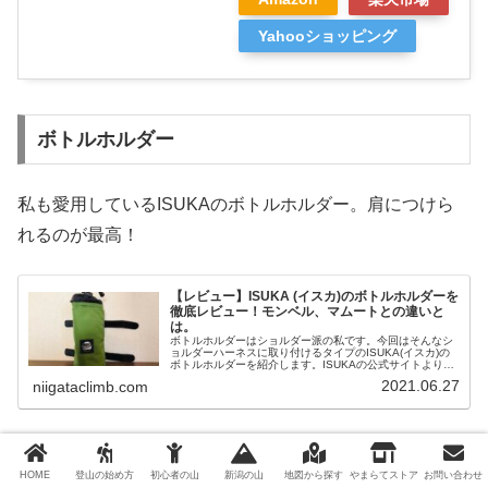
Yahooショッピング
ボトルホルダー
私も愛用しているISUKAのボトルホルダー。肩につけら
れるのが最高！
【レビュー】ISUKA (イスカ)のボトルホルダーを
徹底レビュー！モンベル、マムートとの違いと
は。
ボトルホルダーはショルダー派の私です。今回はそんなシ
ョルダーハーネスに取り付けるタイプのISUKA(イスカ)の
ボトルホルダーを紹介します。ISUKAの公式サイトより正
式名称は『ボトルクーラー500』といいます。このISUKA
2021.06.27
niigataclimb.com
のボトルクーラー...
イスカ(ISUKA) ボトルクー
HOME
登山の始め方
初心者の山
新潟の山
地図から探す
やまらてストア
お問い合わせ