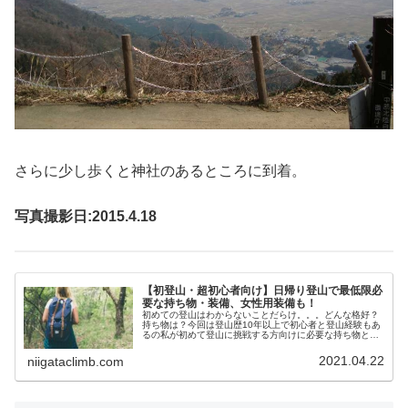
さらに少し歩くと神社のあるところに到着。
写真撮影日:2015.4.18
【初登山・超初心者向け】日帰り登山で最低限必
要な持ち物・装備、女性用装備も！
初めての登山はわからないことだらけ。。。どんな格好？
持ち物は？今回は登山歴10年以上で初心者と登山経験もあ
るの私が初めて登山に挑戦する方向けに必要な持ち物と装
備をまとめてみたいと思います！これだけ読めば初めての
登山の準備はバッチリです！！必...
2021.04.22
niigataclimb.com