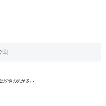
な山
は蜘蛛の巣が多い