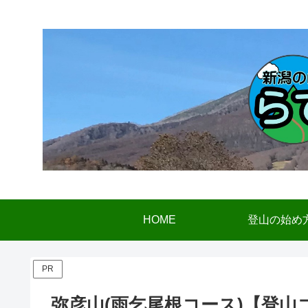
HOME
登山の始め
PR
弥彦山(雨乞尾根コース)【登